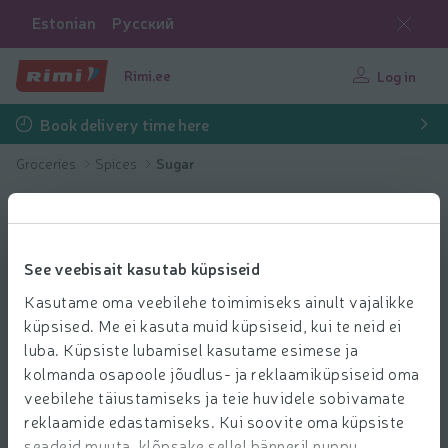
Estonian
Русский
Rimi.ee
Log in
Book delivery time here
Groceries
Spices
Sugar
See veebisait kasutab küpsiseid
Kasutame oma veebilehe toimimiseks ainult vajalikke
küpsised. Me ei kasuta muid küpsiseid, kui te neid ei
luba. Küpsiste lubamisel kasutame esimese ja
kolmanda osapoole jõudlus- ja reklaamiküpsiseid oma
veebilehe täiustamiseks ja teie huvidele sobivamate
reklaamide edastamiseks. Kui soovite oma küpsiste
seadeid muuta, klõpsake sellel bänneril nuppu