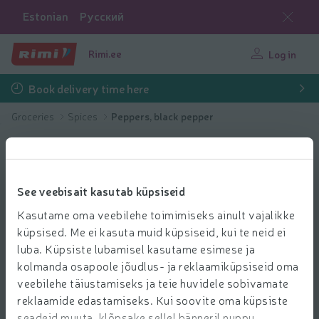
Estonian
Русский
Rimi.ee
Log in
Book delivery time here
Groceries
Spices
Peppers, black pepper
See veebisait kasutab küpsiseid
Kasutame oma veebilehe toimimiseks ainult vajalikke
küpsised. Me ei kasuta muid küpsiseid, kui te neid ei
luba. Küpsiste lubamisel kasutame esimese ja
kolmanda osapoole jõudlus- ja reklaamiküpsiseid oma
veebilehe täiustamiseks ja teie huvidele sobivamate
reklaamide edastamiseks. Kui soovite oma küpsiste
seadeid muuta, klõpsake sellel bänneril nuppu