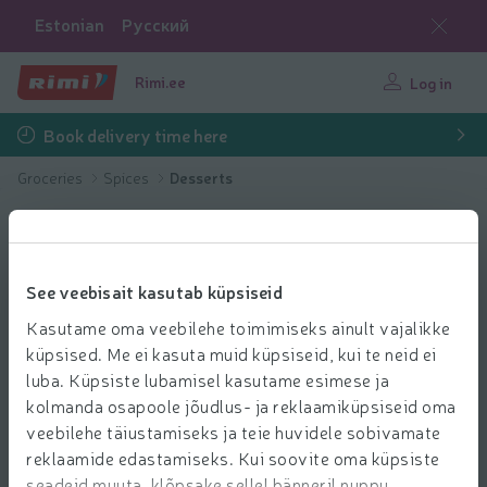
Estonian
Русский
Rimi.ee
Log in
Book delivery time here
Groceries
Spices
Desserts
See veebisait kasutab küpsiseid
Kasutame oma veebilehe toimimiseks ainult vajalikke
küpsised. Me ei kasuta muid küpsiseid, kui te neid ei
luba. Küpsiste lubamisel kasutame esimese ja
kolmanda osapoole jõudlus- ja reklaamiküpsiseid oma
veebilehe täiustamiseks ja teie huvidele sobivamate
reklaamide edastamiseks. Kui soovite oma küpsiste
seadeid muuta, klõpsake sellel bänneril nuppu