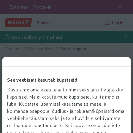
Estonian
Русский
Rimi.ee
Log in
Book delivery time here
Groceries
Pasta and rice
Pasta regular
See veebisait kasutab küpsiseid
Kasutame oma veebilehe toimimiseks ainult vajalikke
küpsised. Me ei kasuta muid küpsiseid, kui te neid ei
luba. Küpsiste lubamisel kasutame esimese ja
kolmanda osapoole jõudlus- ja reklaamiküpsiseid oma
veebilehe täiustamiseks ja teie huvidele sobivamate
reklaamide edastamiseks. Kui soovite oma küpsiste
seadeid muuta, klõpsake sellel bänneril nuppu