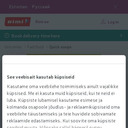
Estonian
Русский
Rimi.ee
Log in
Book delivery time here
Groceries
Fast food
Quick soups
See veebisait kasutab küpsiseid
Kasutame oma veebilehe toimimiseks ainult vajalikke
küpsised. Me ei kasuta muid küpsiseid, kui te neid ei
luba. Küpsiste lubamisel kasutame esimese ja
kolmanda osapoole jõudlus- ja reklaamiküpsiseid oma
veebilehe täiustamiseks ja teie huvidele sobivamate
reklaamide edastamiseks. Kui soovite oma küpsiste
seadeid muuta, klõpsake sellel bänneril nuppu