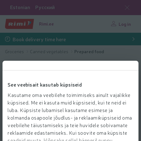
Estonian
Русский
Rimi.ee
Log in
Book delivery time here
Groceries
Canned vegetables
Prepared food
See veebisait kasutab küpsiseid
Kasutame oma veebilehe toimimiseks ainult vajalikke
küpsised. Me ei kasuta muid küpsiseid, kui te neid ei
luba. Küpsiste lubamisel kasutame esimese ja
kolmanda osapoole jõudlus- ja reklaamiküpsiseid oma
veebilehe täiustamiseks ja teie huvidele sobivamate
reklaamide edastamiseks. Kui soovite oma küpsiste
seadeid muuta, klõpsake sellel bänneril nuppu