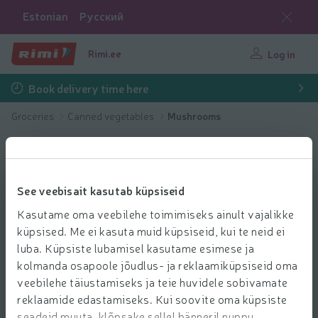
Estonian
Русский
Rimi.ee
Log in
Book delivery time here
Groceries
Canned vegetables
Mushrooms
See veebisait kasutab küpsiseid
Kasutame oma veebilehe toimimiseks ainult vajalikke
küpsised. Me ei kasuta muid küpsiseid, kui te neid ei
luba. Küpsiste lubamisel kasutame esimese ja
kolmanda osapoole jõudlus- ja reklaamiküpsiseid oma
veebilehe täiustamiseks ja teie huvidele sobivamate
reklaamide edastamiseks. Kui soovite oma küpsiste
seadeid muuta, klõpsake sellel bänneril nuppu