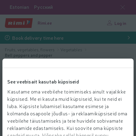
Estonian
Русский
Rimi.ee
Log in
Book delivery time here
Fruits, vegetables, flowers
Vegetables
Bell peppers and pepper
See veebisait kasutab küpsiseid
Kasutame oma veebilehe toimimiseks ainult vajalikke
küpsised. Me ei kasuta muid küpsiseid, kui te neid ei
luba. Küpsiste lubamisel kasutame esimese ja
kolmanda osapoole jõudlus- ja reklaamiküpsiseid oma
veebilehe täiustamiseks ja teie huvidele sobivamate
reklaamide edastamiseks. Kui soovite oma küpsiste
seadeid muuta, klõpsake sellel bänneril nuppu