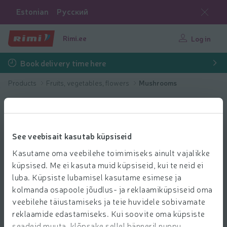
Estonian
Русский
Rimi.ee
Log in
Book delivery time here
Products
Fruits, vegetables, flowers
Mushrooms
See veebisait kasutab küpsiseid
Kasutame oma veebilehe toimimiseks ainult vajalikke
küpsised. Me ei kasuta muid küpsiseid, kui te neid ei
luba. Küpsiste lubamisel kasutame esimese ja
kolmanda osapoole jõudlus- ja reklaamiküpsiseid oma
veebilehe täiustamiseks ja teie huvidele sobivamate
reklaamide edastamiseks. Kui soovite oma küpsiste
seadeid muuta, klõpsake sellel bänneril nuppu