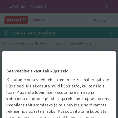
Estonian
Русский
Rimi.ee
Log in
Book delivery time here
Fruits, vegetables, flowers
Fruits
Tropical fruits
See veebisait kasutab küpsiseid
Kasutame oma veebilehe toimimiseks ainult vajalikke
küpsised. Me ei kasuta muid küpsiseid, kui te neid ei
luba. Küpsiste lubamisel kasutame esimese ja
kolmanda osapoole jõudlus- ja reklaamiküpsiseid oma
veebilehe täiustamiseks ja teie huvidele sobivamate
reklaamide edastamiseks. Kui soovite oma küpsiste
seadeid muuta, klõpsake sellel bänneril nuppu