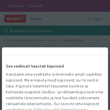
Estonian
Русский
Rimi.ee
Log in
Book delivery time here
Fruits, vegetables, flowers
Fruits
Citrus fruits
See veebisait kasutab küpsiseid
Kasutame oma veebilehe toimimiseks ainult vajalikke
küpsised. Me ei kasuta muid küpsiseid, kui te neid ei
luba. Küpsiste lubamisel kasutame esimese ja
kolmanda osapoole jõudlus- ja reklaamiküpsiseid oma
veebilehe täiustamiseks ja teie huvidele sobivamate
reklaamide edastamiseks. Kui soovite oma küpsiste
seadeid muuta, klõpsake sellel bänneril nuppu