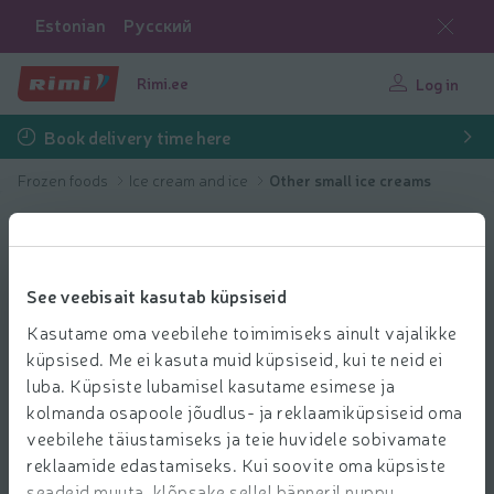
Estonian
Русский
Rimi.ee
Log in
Book delivery time here
Frozen foods
Ice cream and ice
Other small ice creams
See veebisait kasutab küpsiseid
Kasutame oma veebilehe toimimiseks ainult vajalikke
küpsised. Me ei kasuta muid küpsiseid, kui te neid ei
luba. Küpsiste lubamisel kasutame esimese ja
kolmanda osapoole jõudlus- ja reklaamiküpsiseid oma
veebilehe täiustamiseks ja teie huvidele sobivamate
reklaamide edastamiseks. Kui soovite oma küpsiste
seadeid muuta, klõpsake sellel bänneril nuppu