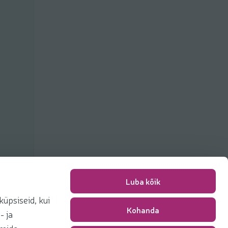
Luba kõik
üpsiseid, kui
Kohanda
Packing fee
0,00 €
- ja
Total
0,00 €