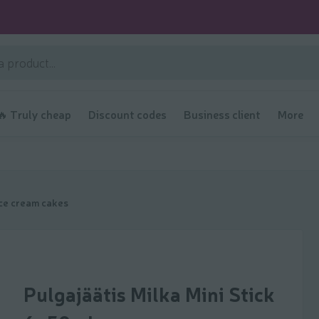
🔥 Truly cheap
Discount codes
Business client
More
ice cream cakes
Pulgajäätis Milka Mini Stick