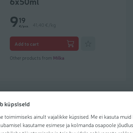
6x50ml
9
19
41,40 €/kg
€/pcs.
Add to favorites
Add to cart
Other products from
Milka
b küpsiseid
toimimiseks ainult vajalikke küpsised. Me ei kasuta muid k
Recipes
te lubamisel kasutame esimese ja kolmanda osapoole jõudlus