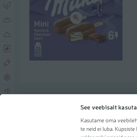
Product description
See veebisait kasuta
Kasutame oma veebilehe 
Basic information
Recommendations
te neid ei luba. Küpsis