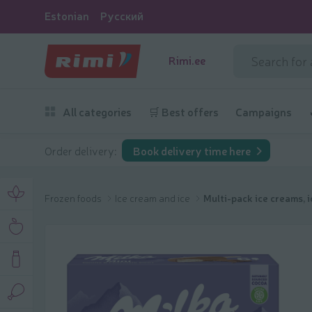
Estonian
Русский
Rimi.ee
All categories
🛒 Best offers
Campaigns
Order delivery:
Book delivery time here
Frozen foods
Ice cream and ice
Multi-pack ice creams, 