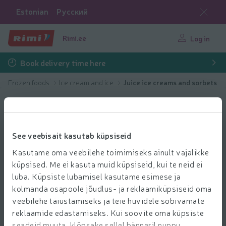
Estonian
Русский
Rimi.ee
Log in
Book delivery time here
Frozen foods
Ice cream and ice
Juice ice creams and sorbets
See veebisait kasutab küpsiseid
Kasutame oma veebilehe toimimiseks ainult vajalikke
küpsised. Me ei kasuta muid küpsiseid, kui te neid ei
luba. Küpsiste lubamisel kasutame esimese ja
kolmanda osapoole jõudlus- ja reklaamiküpsiseid oma
veebilehe täiustamiseks ja teie huvidele sobivamate
reklaamide edastamiseks. Kui soovite oma küpsiste
seadeid muuta, klõpsake sellel bänneril nuppu