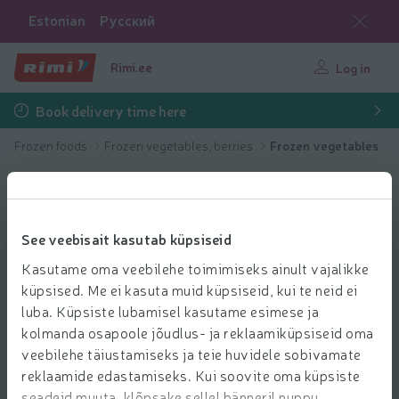
Estonian
Русский
Rimi.ee
Log in
Book delivery time here
Frozen foods
Frozen vegetables, berries
Frozen vegetables
See veebisait kasutab küpsiseid
Kasutame oma veebilehe toimimiseks ainult vajalikke
küpsised. Me ei kasuta muid küpsiseid, kui te neid ei
luba. Küpsiste lubamisel kasutame esimese ja
kolmanda osapoole jõudlus- ja reklaamiküpsiseid oma
veebilehe täiustamiseks ja teie huvidele sobivamate
reklaamide edastamiseks. Kui soovite oma küpsiste
seadeid muuta, klõpsake sellel bänneril nuppu