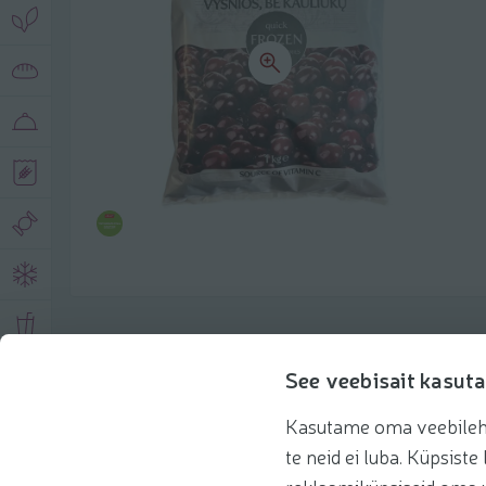
Product description
See veebisait kasuta
Kasutame oma veebilehe 
Basic information
Recommendations
te neid ei luba. Küpsis