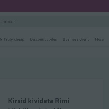
🔥 Truly cheap
Discount codes
Business client
More
Kirsid kivideta Rimi