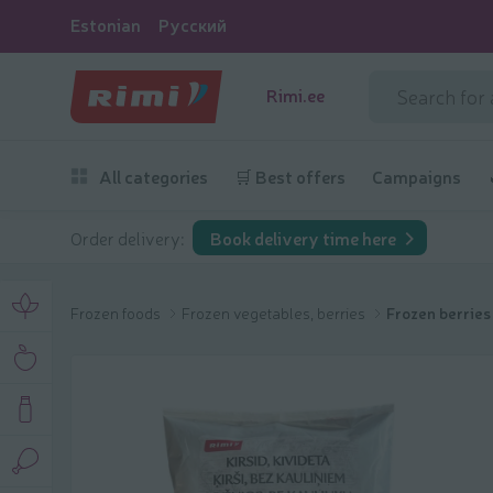
Estonian
Русский
Rimi.ee
All categories
🛒 Best offers
Campaigns
Order delivery:
Book delivery time here
Frozen foods
Frozen vegetables, berries
Frozen berries