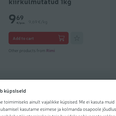
kiirkülmutatud 1kg
9
69
9,69 €/kg
€/pcs.
Add to favorites
Add to cart
Other products from
Rimi
b küpsiseid
toimimiseks ainult vajalikke küpsised. Me ei kasuta muid k
Recipes
te lubamisel kasutame esimese ja kolmanda osapoole jõudlus