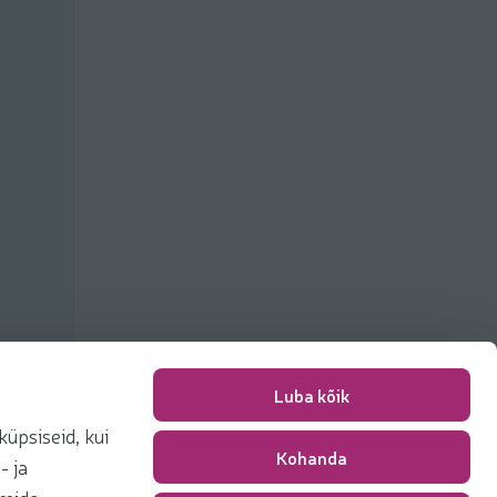
Luba kõik
üpsiseid, kui
Kohanda
Packing fee
0,00 €
- ja
Total
0,00 €