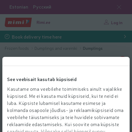
Estonian
Русский
Rimi.ee
Log in
Book delivery time here
Frozen foods
Dumplings and vareniki
Dumplings
See veebisait kasutab küpsiseid
Kasutame oma veebilehe toimimiseks ainult vajalikke
küpsised. Me ei kasuta muid küpsiseid, kui te neid ei
luba. Küpsiste lubamisel kasutame esimese ja
kolmanda osapoole jõudlus- ja reklaamiküpsiseid oma
veebilehe täiustamiseks ja teie huvidele sobivamate
reklaamide edastamiseks. Kui soovite oma küpsiste
seadeid muuta, klõpsake sellel bänneril nuppu