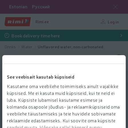
Estonian
Русский
Rimi.ee
Log in
Book delivery time here
Drinks
Water
Unflavored water, non-carbonated
See veebisait kasutab küpsiseid
Kasutame oma veebilehe toimimiseks ainult vajalikke
küpsised. Me ei kasuta muid küpsiseid, kui te neid ei
luba. Küpsiste lubamisel kasutame esimese ja
kolmanda osapoole jõudlus- ja reklaamiküpsiseid oma
veebilehe täiustamiseks ja teie huvidele sobivamate
reklaamide edastamiseks. Kui soovite oma küpsiste
seadeid muuta, klõpsake sellel bänneril nuppu