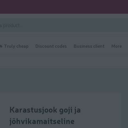
🔥 Truly cheap
Discount codes
Business client
More
Karastusjook goji ja
jõhvikamaitseline