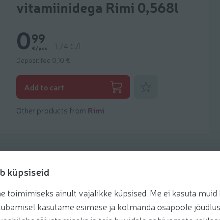
vitamiinidega Rimi 0,568l
0
99
1,74 €/l
€/pcs.
Deposit fee 0,10 €
Add to favorites
Add to cart
Other products from
Rimi
b küpsiseid
toimimiseks ainult vajalikke küpsised. Me ei kasuta muid k
Recipes
te lubamisel kasutame esimese ja kolmanda osapoole jõudlus