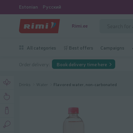
Estonian
Русский
Rimi.ee
All categories
🛒 Best offers
Campaigns
Order delivery:
Book delivery time here
Drinks
Water
Flavored water, non-carbonated