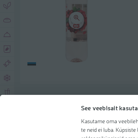
Product description
See veebisait kasuta
Kasutame oma veebilehe 
Basic information
Recommendations
te neid ei luba. Küpsis