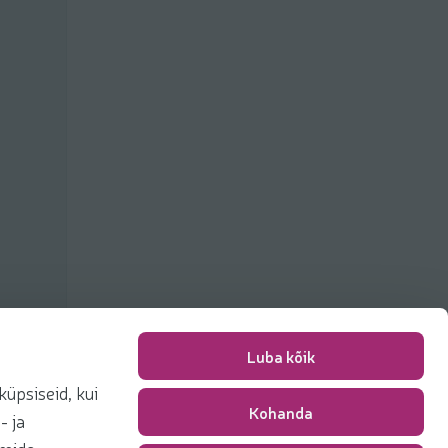
Luba kõik
üpsiseid, kui
Kohanda
Packing fee
0,00 €
- ja
Total
0,00 €