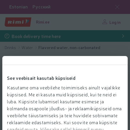
Estonian
Русский
Rimi.ee
Log in
Book delivery time here
Drinks
Water
Flavored water, non-carbonated
See veebisait kasutab küpsiseid
Kasutame oma veebilehe toimimiseks ainult vajalikke
küpsised. Me ei kasuta muid küpsiseid, kui te neid ei
luba. Küpsiste lubamisel kasutame esimese ja
kolmanda osapoole jõudlus- ja reklaamiküpsiseid oma
veebilehe täiustamiseks ja teie huvidele sobivamate
reklaamide edastamiseks. Kui soovite oma küpsiste
seadeid muuta, klõpsake sellel bänneril nuppu