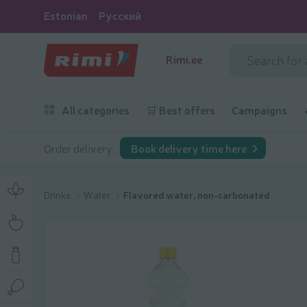
Estonian
Русский
Rimi.ee
All categories
🛒 Best offers
Campaigns
Order delivery:
Book delivery time here
Drinks
Water
Flavored water, non-carbonated