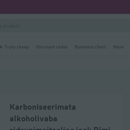
🔥 Truly cheap
Discount codes
Business client
More
Karboniseerimata
alkoholivaba
sidrunimaitseline jook Rimi