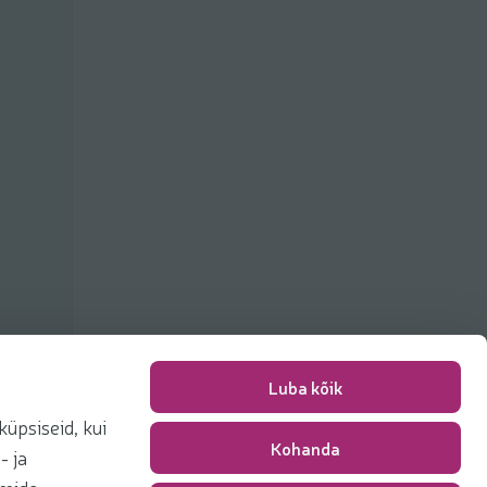
Luba kõik
üpsiseid, kui
Kohanda
Packing fee
0,00 €
- ja
Total
0,00 €