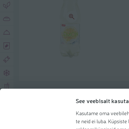
Product description
See veebisait kasuta
Kasutame oma veebilehe 
Basic information
Recommendations
te neid ei luba. Küpsis