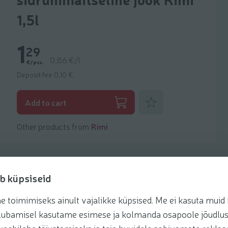
1,5l
1
29
0,86 €/l
€/pcs.
Deposit fee 0,10 €
Add to favorites
Add to cart
Other products from
Rimi
b küpsiseid
toimimiseks ainult vajalikke küpsised. Me ei kasuta muid k
Recipes
te lubamisel kasutame esimese ja kolmanda osapoole jõudlus