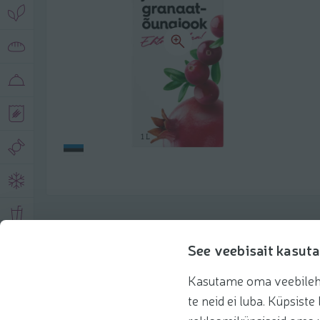
Product description
See veebisait kasuta
Kasutame oma veebilehe 
Basic information
Recommendations
te neid ei luba. Küpsis