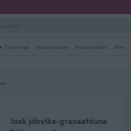
🔥 Truly cheap
Discount codes
Business client
More
otic
Jook jõhvika-granaatõuna