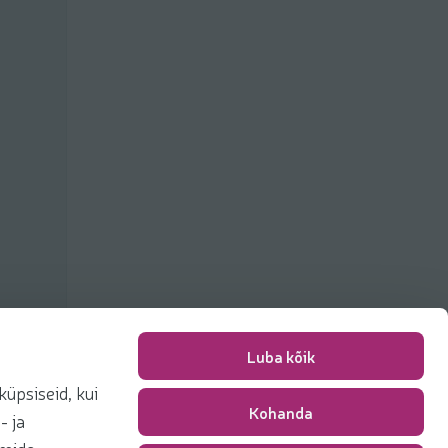
Luba kõik
üpsiseid, kui
Kohanda
Packing fee
0,00 €
- ja
Total
0,00 €