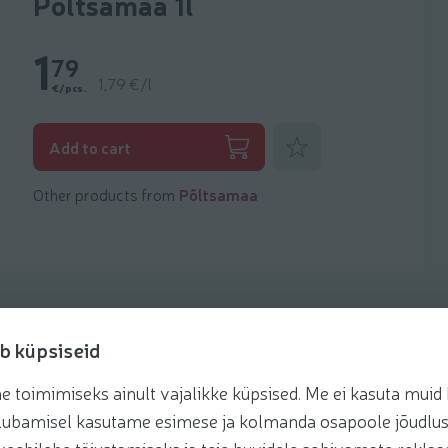
Põltsamaa 1l
1
79
1,79 €/l
€/pcs.
Add to favorites
Add to cart
Other products from
Põltsamaa
b küpsiseid
toimimiseks ainult vajalikke küpsised. Me ei kasuta muid k
Recipes
te lubamisel kasutame esimese ja kolmanda osapoole jõudlus