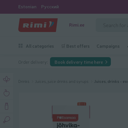
Estonian
Русский
Rimi.ee
All categories
🛒 Best offers
Campaigns
Order delivery:
Book delivery time here
Drinks
Juices, juice drinks and syrups
Juices, drinks - ex