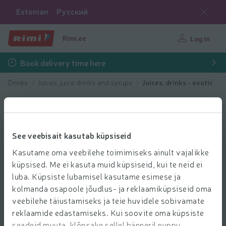
Estonian
Русский
Rimi.ee
Log in
Book delivery time here
Drinks
Juices, juice drinks and syrups
Juices, drinks - exotic
See veebisait kasutab küpsiseid
Kasutame oma veebilehe toimimiseks ainult vajalikke
küpsised. Me ei kasuta muid küpsiseid, kui te neid ei
luba. Küpsiste lubamisel kasutame esimese ja
kolmanda osapoole jõudlus- ja reklaamiküpsiseid oma
veebilehe täiustamiseks ja teie huvidele sobivamate
reklaamide edastamiseks. Kui soovite oma küpsiste
seadeid muuta, klõpsake sellel bänneril nuppu