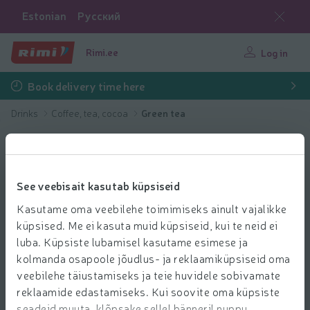
Estonian
Русский
Rimi.ee
Log in
Book delivery time here
Drinks
Coffee, tea, cocoa
Green tea
See veebisait kasutab küpsiseid
Kasutame oma veebilehe toimimiseks ainult vajalikke
küpsised. Me ei kasuta muid küpsiseid, kui te neid ei
luba. Küpsiste lubamisel kasutame esimese ja
kolmanda osapoole jõudlus- ja reklaamiküpsiseid oma
veebilehe täiustamiseks ja teie huvidele sobivamate
reklaamide edastamiseks. Kui soovite oma küpsiste
seadeid muuta, klõpsake sellel bänneril nuppu