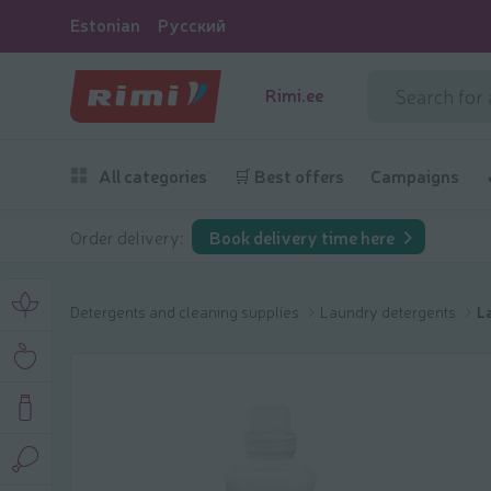
Estonian
Русский
Rimi.ee
All categories
🛒 Best offers
Campaigns
Order delivery:
Book delivery time here
Detergents and cleaning supplies
Laundry detergents
L