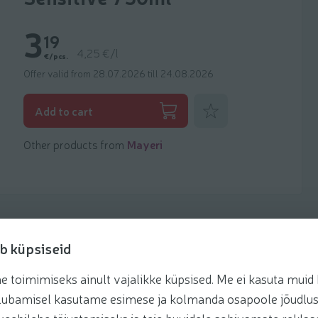
3
19
4,25 €/l
€/pcs.
Offer valid from 28.07.2026 till 24.08.2026
Add to favorites
Add to cart
Other products from
Mayeri
b küpsiseid
toimimiseks ainult vajalikke küpsised. Me ei kasuta muid k
te lubamisel kasutame esimese ja kolmanda osapoole jõudlus