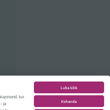
Luba kõik
üpsiseid, kui
Kohanda
Packing fee
0,00 €
- ja
Total
0,00 €