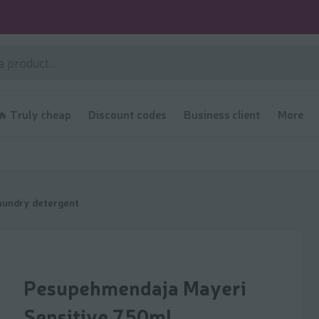
🔥 Truly cheap
Discount codes
Business client
More
aundry detergent
Pesupehmendaja Mayeri
Sensitive 750ml