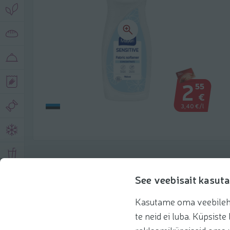
2
55
€
3,40 €/l
Product description
See veebisait kasuta
Kasutame oma veebilehe 
Basic information
Recommendations
te neid ei luba. Küpsis