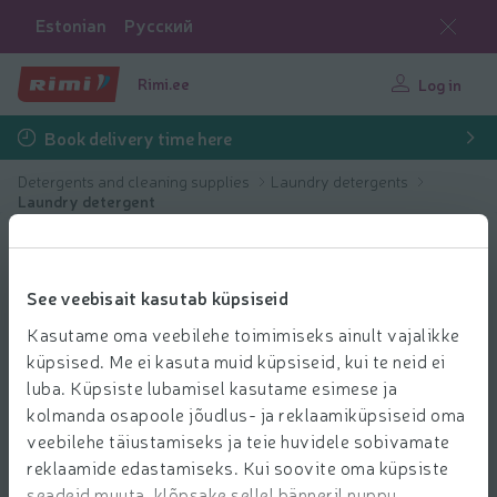
Estonian
Русский
Rimi.ee
Log in
Book delivery time here
Detergents and cleaning supplies
Laundry detergents
Laundry detergent
See veebisait kasutab küpsiseid
Kasutame oma veebilehe toimimiseks ainult vajalikke
küpsised. Me ei kasuta muid küpsiseid, kui te neid ei
luba. Küpsiste lubamisel kasutame esimese ja
kolmanda osapoole jõudlus- ja reklaamiküpsiseid oma
veebilehe täiustamiseks ja teie huvidele sobivamate
reklaamide edastamiseks. Kui soovite oma küpsiste
seadeid muuta, klõpsake sellel bänneril nuppu