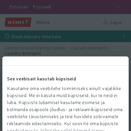
Estonian
Русский
Rimi.ee
Log in
Book delivery time here
Detergents and cleaning supplies
Laundry detergents
Laundry detergent
See veebisait kasutab küpsiseid
Kasutame oma veebilehe toimimiseks ainult vajalikke
küpsised. Me ei kasuta muid küpsiseid, kui te neid ei
luba. Küpsiste lubamisel kasutame esimese ja
kolmanda osapoole jõudlus- ja reklaamiküpsiseid oma
veebilehe täiustamiseks ja teie huvidele sobivamate
reklaamide edastamiseks. Kui soovite oma küpsiste
seadeid muuta, klõpsake sellel bänneril nuppu