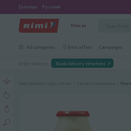
Estonian
Русский
Rimi.ee
All categories
🛒 Best offers
Campaigns
Order delivery:
Book delivery time here
Dairy products, eggs, cheese
Sauces, mayonnaise
Mayo