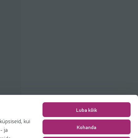
Luba kõik
üpsiseid, kui
Kohanda
Packing fee
0,00 €
- ja
Total
0,00 €