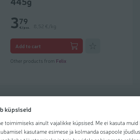
445g
3
79
8,52 €/kg
€/pcs.
Add to favorites
Add to cart
Other products from
Felix
b küpsiseid
toimimiseks ainult vajalikke küpsised. Me ei kasuta muid k
Recipes
te lubamisel kasutame esimese ja kolmanda osapoole jõudlus