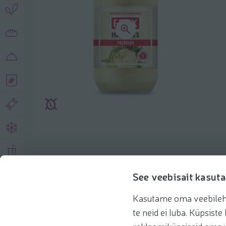
Product description
See veebisait kasuta
Kasutame oma veebilehe 
Basic information
Recommendations
te neid ei luba. Küpsis