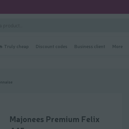
🔥 Truly cheap
Discount codes
Business client
More
nnaise
Majonees Premium Felix