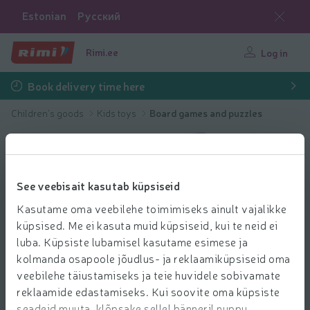
Estonian
Русский
Rimi.ee
Log in
Book delivery time here
Children's goods
Kids toys
Board games and puzzles
See veebisait kasutab küpsiseid
Kasutame oma veebilehe toimimiseks ainult vajalikke
küpsised. Me ei kasuta muid küpsiseid, kui te neid ei
luba. Küpsiste lubamisel kasutame esimese ja
kolmanda osapoole jõudlus- ja reklaamiküpsiseid oma
veebilehe täiustamiseks ja teie huvidele sobivamate
reklaamide edastamiseks. Kui soovite oma küpsiste
seadeid muuta, klõpsake sellel bänneril nuppu