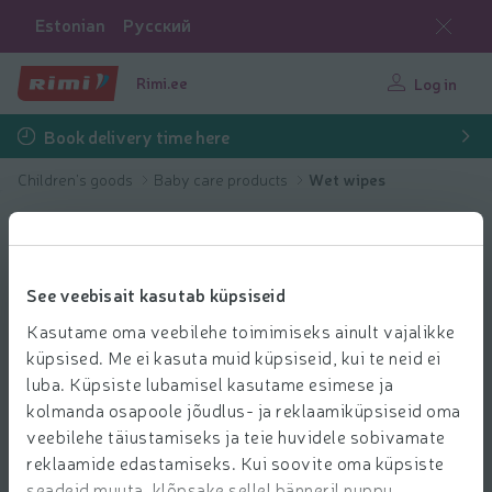
Estonian
Русский
Rimi.ee
Log in
Book delivery time here
Children's goods
Baby care products
Wet wipes
See veebisait kasutab küpsiseid
Kasutame oma veebilehe toimimiseks ainult vajalikke
küpsised. Me ei kasuta muid küpsiseid, kui te neid ei
luba. Küpsiste lubamisel kasutame esimese ja
kolmanda osapoole jõudlus- ja reklaamiküpsiseid oma
veebilehe täiustamiseks ja teie huvidele sobivamate
reklaamide edastamiseks. Kui soovite oma küpsiste
seadeid muuta, klõpsake sellel bänneril nuppu