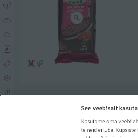
Product description
See veebisait kasuta
Kasutame oma veebilehe 
Basic information
Recommendations
te neid ei luba. Küpsis