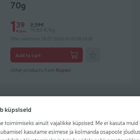
70g
1
39
2,39€
19,86 €/kg
€/pcs.
Offer valid from 28.07.2026 till 10.08.2026
Add to favorites
Add to cart
Other products from
Kupiec
b küpsiseid
toimimiseks ainult vajalikke küpsised. Me ei kasuta muid k
Recipes
te lubamisel kasutame esimese ja kolmanda osapoole jõudlus