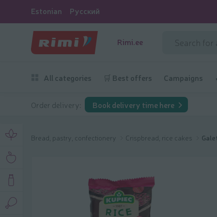
Estonian
Русский
Rimi.ee
All categories
🛒 Best offers
Campaigns
Order delivery:
Book delivery time here
Bread, pastry, confectionery
Crispbread, rice cakes
Gale