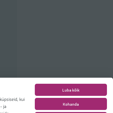
Luba kõik
üpsiseid, kui
Kohanda
Packing fee
0,00 €
- ja
Total
0,00 €