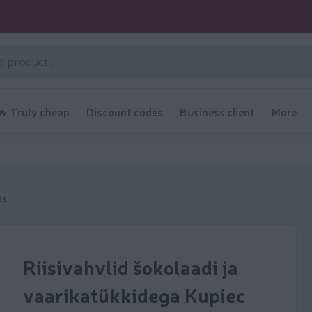
🔥 Truly cheap
Discount codes
Business client
More
ts
Riisivahvlid šokolaadi ja
vaarikatükkidega Kupiec