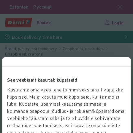
Estonian
Русский
Rimi.ee
Log in
Book delivery time here
Bread, pastry, confectionery
Crispbread, rice cakes
Crispbread, crutons
See veebisait kasutab küpsiseid
Kasutame oma veebilehe toimimiseks ainult vajalikke
küpsised. Me ei kasuta muid küpsiseid, kui te neid ei
luba. Küpsiste lubamisel kasutame esimese ja
kolmanda osapoole jõudlus- ja reklaamiküpsiseid oma
veebilehe täiustamiseks ja teie huvidele sobivamate
reklaamide edastamiseks. Kui soovite oma küpsiste
seadeid muuta, klõpsake sellel bänneril nuppu