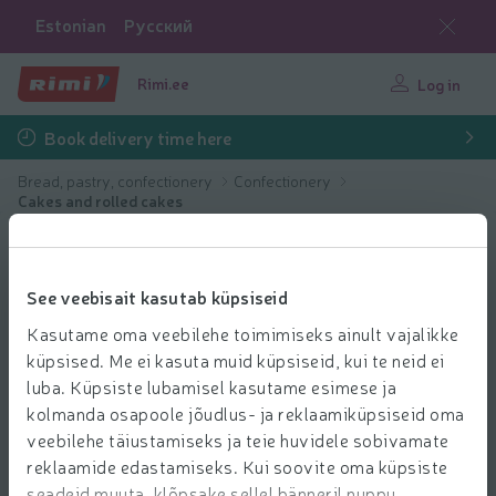
Estonian
Русский
Rimi.ee
Log in
Book delivery time here
Bread, pastry, confectionery
Confectionery
Cakes and rolled cakes
See veebisait kasutab küpsiseid
Kasutame oma veebilehe toimimiseks ainult vajalikke
küpsised. Me ei kasuta muid küpsiseid, kui te neid ei
luba. Küpsiste lubamisel kasutame esimese ja
kolmanda osapoole jõudlus- ja reklaamiküpsiseid oma
veebilehe täiustamiseks ja teie huvidele sobivamate
reklaamide edastamiseks. Kui soovite oma küpsiste
seadeid muuta, klõpsake sellel bänneril nuppu