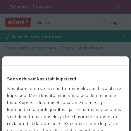
Estonian
Русский
Rimi.ee
Log in
Book delivery time here
Bread, pastry, confectionery
Bread
White bread
See veebisait kasutab küpsiseid
Kasutame oma veebilehe toimimiseks ainult vajalikke
küpsised. Me ei kasuta muid küpsiseid, kui te neid ei
luba. Küpsiste lubamisel kasutame esimese ja
kolmanda osapoole jõudlus- ja reklaamiküpsiseid oma
veebilehe täiustamiseks ja teie huvidele sobivamate
reklaamide edastamiseks. Kui soovite oma küpsiste
seadeid muuta, klõpsake sellel bänneril nuppu