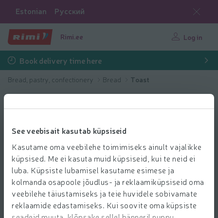
Estonian
Русский
Rimi.ee
Log in
Book delivery time here
Bread, pastry, confectionery
Bread
Toast
See veebisait kasutab küpsiseid
Kasutame oma veebilehe toimimiseks ainult vajalikke
küpsised. Me ei kasuta muid küpsiseid, kui te neid ei
luba. Küpsiste lubamisel kasutame esimese ja
kolmanda osapoole jõudlus- ja reklaamiküpsiseid oma
veebilehe täiustamiseks ja teie huvidele sobivamate
reklaamide edastamiseks. Kui soovite oma küpsiste
seadeid muuta, klõpsake sellel bänneril nuppu