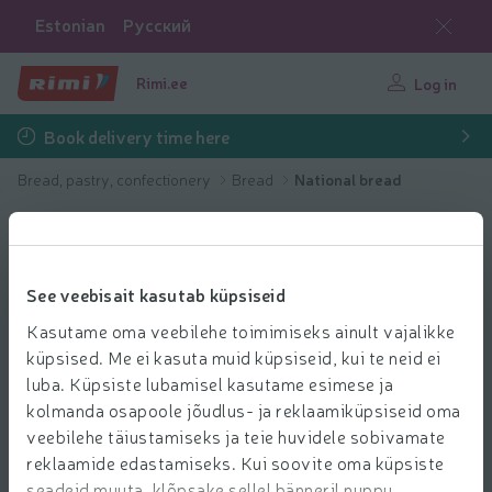
Estonian
Русский
Rimi.ee
Log in
Book delivery time here
Bread, pastry, confectionery
Bread
National bread
See veebisait kasutab küpsiseid
Kasutame oma veebilehe toimimiseks ainult vajalikke
küpsised. Me ei kasuta muid küpsiseid, kui te neid ei
luba. Küpsiste lubamisel kasutame esimese ja
kolmanda osapoole jõudlus- ja reklaamiküpsiseid oma
veebilehe täiustamiseks ja teie huvidele sobivamate
reklaamide edastamiseks. Kui soovite oma küpsiste
seadeid muuta, klõpsake sellel bänneril nuppu