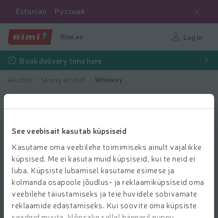
Estonian
Русский
Rimi.ee
Log in
Book delivery time here
Alcohol
Strong alcohol
Whiskey
See veebisait kasutab küpsiseid
Kasutame oma veebilehe toimimiseks ainult vajalikke
küpsised. Me ei kasuta muid küpsiseid, kui te neid ei
luba. Küpsiste lubamisel kasutame esimese ja
kolmanda osapoole jõudlus- ja reklaamiküpsiseid oma
veebilehe täiustamiseks ja teie huvidele sobivamate
reklaamide edastamiseks. Kui soovite oma küpsiste
seadeid muuta, klõpsake sellel bänneril nuppu