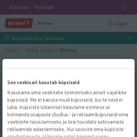
Estonian
Русский
Rimi.ee
Log in
Book delivery time here
Alcohol
Strong alcohol
Whiskey
See veebisait kasutab küpsiseid
Kasutame oma veebilehe toimimiseks ainult vajalikke
küpsised. Me ei kasuta muid küpsiseid, kui te neid ei
luba. Küpsiste lubamisel kasutame esimese ja
kolmanda osapoole jõudlus- ja reklaamiküpsiseid oma
veebilehe täiustamiseks ja teie huvidele sobivamate
reklaamide edastamiseks. Kui soovite oma küpsiste
seadeid muuta, klõpsake sellel bänneril nuppu