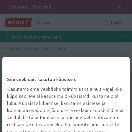
Estonian
Русский
Rimi.ee
Log in
Book delivery time here
Alcohol
Strong alcohol
Rum
See veebisait kasutab küpsiseid
Kasutame oma veebilehe toimimiseks ainult vajalikke
küpsised. Me ei kasuta muid küpsiseid, kui te neid ei
luba. Küpsiste lubamisel kasutame esimese ja
kolmanda osapoole jõudlus- ja reklaamiküpsiseid oma
veebilehe täiustamiseks ja teie huvidele sobivamate
reklaamide edastamiseks. Kui soovite oma küpsiste
seadeid muuta, klõpsake sellel bänneril nuppu