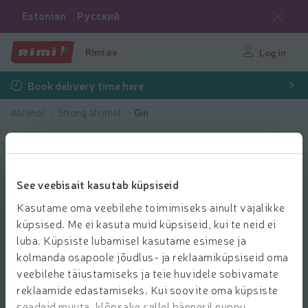
Estonian
Русский
Rimi.ee
Log in
Book delivery time here
Alcohol
Strong alcohol
Gin
See veebisait kasutab küpsiseid
Kasutame oma veebilehe toimimiseks ainult vajalikke
küpsised. Me ei kasuta muid küpsiseid, kui te neid ei
luba. Küpsiste lubamisel kasutame esimese ja
kolmanda osapoole jõudlus- ja reklaamiküpsiseid oma
veebilehe täiustamiseks ja teie huvidele sobivamate
reklaamide edastamiseks. Kui soovite oma küpsiste
seadeid muuta, klõpsake sellel bänneril nuppu