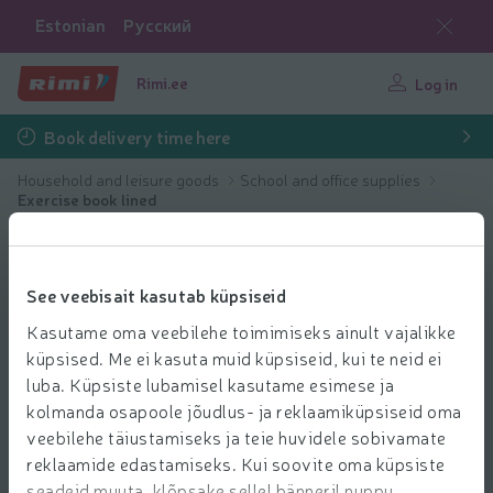
Estonian
Русский
Rimi.ee
Log in
Book delivery time here
Household and leisure goods
School and office supplies
Exercise book lined
See veebisait kasutab küpsiseid
Kasutame oma veebilehe toimimiseks ainult vajalikke
küpsised. Me ei kasuta muid küpsiseid, kui te neid ei
luba. Küpsiste lubamisel kasutame esimese ja
kolmanda osapoole jõudlus- ja reklaamiküpsiseid oma
veebilehe täiustamiseks ja teie huvidele sobivamate
reklaamide edastamiseks. Kui soovite oma küpsiste
seadeid muuta, klõpsake sellel bänneril nuppu