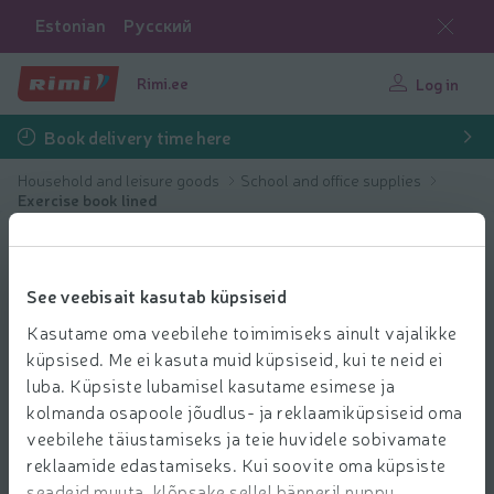
Estonian
Русский
Rimi.ee
Log in
Book delivery time here
Household and leisure goods
School and office supplies
Exercise book lined
See veebisait kasutab küpsiseid
Kasutame oma veebilehe toimimiseks ainult vajalikke
küpsised. Me ei kasuta muid küpsiseid, kui te neid ei
luba. Küpsiste lubamisel kasutame esimese ja
kolmanda osapoole jõudlus- ja reklaamiküpsiseid oma
veebilehe täiustamiseks ja teie huvidele sobivamate
reklaamide edastamiseks. Kui soovite oma küpsiste
seadeid muuta, klõpsake sellel bänneril nuppu