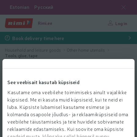
Estonian
Русский
Rimi.ee
Log in
Book delivery time here
Household and leisure goods
Other home utensils
Tools, glue, tape
See veebisait kasutab küpsiseid
Kasutame oma veebilehe toimimiseks ainult vajalikke
küpsised. Me ei kasuta muid küpsiseid, kui te neid ei
luba. Küpsiste lubamisel kasutame esimese ja
kolmanda osapoole jõudlus- ja reklaamiküpsiseid oma
veebilehe täiustamiseks ja teie huvidele sobivamate
reklaamide edastamiseks. Kui soovite oma küpsiste
seadeid muuta, klõpsake sellel bänneril nuppu