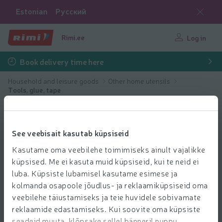
Estonian
Русский
Rimi.ee
Log in
Book delivery time here
Household and leisure goods
Other home utensils
Tools, glue, tape
See veebisait kasutab küpsiseid
Kasutame oma veebilehe toimimiseks ainult vajalikke
küpsised. Me ei kasuta muid küpsiseid, kui te neid ei
luba. Küpsiste lubamisel kasutame esimese ja
kolmanda osapoole jõudlus- ja reklaamiküpsiseid oma
veebilehe täiustamiseks ja teie huvidele sobivamate
reklaamide edastamiseks. Kui soovite oma küpsiste
seadeid muuta, klõpsake sellel bänneril nuppu