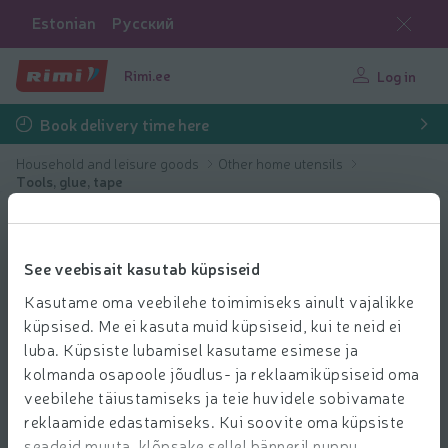
Estonian
Русский
Rimi.ee
Log in
Book delivery time here
Household and leisure goods
Other home utensils
Tools, glue, tape
See veebisait kasutab küpsiseid
Kasutame oma veebilehe toimimiseks ainult vajalikke
küpsised. Me ei kasuta muid küpsiseid, kui te neid ei
luba. Küpsiste lubamisel kasutame esimese ja
kolmanda osapoole jõudlus- ja reklaamiküpsiseid oma
veebilehe täiustamiseks ja teie huvidele sobivamate
reklaamide edastamiseks. Kui soovite oma küpsiste
seadeid muuta, klõpsake sellel bänneril nuppu