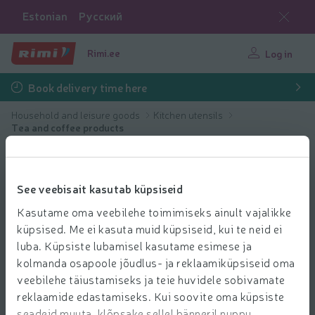
Estonian
Русский
Rimi.ee
Log in
Book delivery time here
Household and leisure goods
Kitchen utensils
Tea and coffee products
See veebisait kasutab küpsiseid
Kasutame oma veebilehe toimimiseks ainult vajalikke
küpsised. Me ei kasuta muid küpsiseid, kui te neid ei
luba. Küpsiste lubamisel kasutame esimese ja
kolmanda osapoole jõudlus- ja reklaamiküpsiseid oma
veebilehe täiustamiseks ja teie huvidele sobivamate
reklaamide edastamiseks. Kui soovite oma küpsiste
seadeid muuta, klõpsake sellel bänneril nuppu