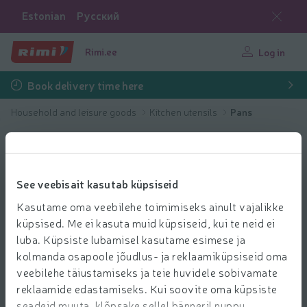
Estonian
Русский
Rimi.ee
Log in
Book delivery time here
Household and leisure goods
Kitchen utensils
Pans
See veebisait kasutab küpsiseid
Kasutame oma veebilehe toimimiseks ainult vajalikke
küpsised. Me ei kasuta muid küpsiseid, kui te neid ei
luba. Küpsiste lubamisel kasutame esimese ja
kolmanda osapoole jõudlus- ja reklaamiküpsiseid oma
veebilehe täiustamiseks ja teie huvidele sobivamate
reklaamide edastamiseks. Kui soovite oma küpsiste
seadeid muuta, klõpsake sellel bänneril nuppu