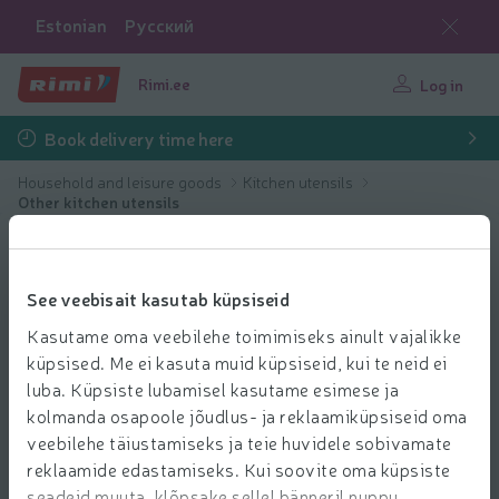
Estonian
Русский
Rimi.ee
Log in
Book delivery time here
Household and leisure goods
Kitchen utensils
Other kitchen utensils
See veebisait kasutab küpsiseid
Kasutame oma veebilehe toimimiseks ainult vajalikke
küpsised. Me ei kasuta muid küpsiseid, kui te neid ei
luba. Küpsiste lubamisel kasutame esimese ja
kolmanda osapoole jõudlus- ja reklaamiküpsiseid oma
veebilehe täiustamiseks ja teie huvidele sobivamate
reklaamide edastamiseks. Kui soovite oma küpsiste
seadeid muuta, klõpsake sellel bänneril nuppu