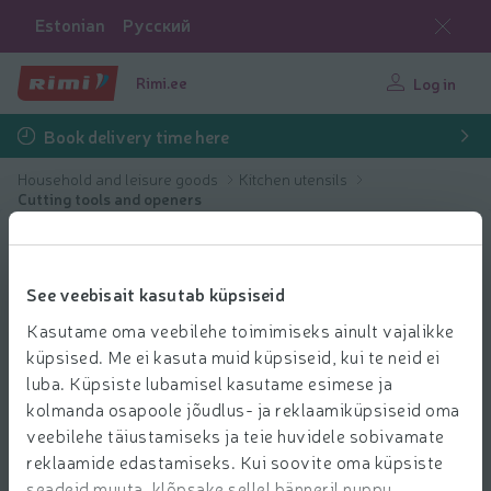
Estonian
Русский
Rimi.ee
Log in
Book delivery time here
Household and leisure goods
Kitchen utensils
Cutting tools and openers
See veebisait kasutab küpsiseid
Kasutame oma veebilehe toimimiseks ainult vajalikke
küpsised. Me ei kasuta muid küpsiseid, kui te neid ei
luba. Küpsiste lubamisel kasutame esimese ja
kolmanda osapoole jõudlus- ja reklaamiküpsiseid oma
veebilehe täiustamiseks ja teie huvidele sobivamate
reklaamide edastamiseks. Kui soovite oma küpsiste
seadeid muuta, klõpsake sellel bänneril nuppu