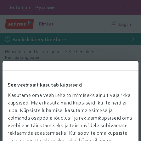
Estonian
Русский
Rimi.ee
Log in
Book delivery time here
Household and leisure goods
Kitchen utensils
Foil, baking paper
See veebisait kasutab küpsiseid
Kasutame oma veebilehe toimimiseks ainult vajalikke
küpsised. Me ei kasuta muid küpsiseid, kui te neid ei
luba. Küpsiste lubamisel kasutame esimese ja
kolmanda osapoole jõudlus- ja reklaamiküpsiseid oma
veebilehe täiustamiseks ja teie huvidele sobivamate
reklaamide edastamiseks. Kui soovite oma küpsiste
seadeid muuta, klõpsake sellel bänneril nuppu